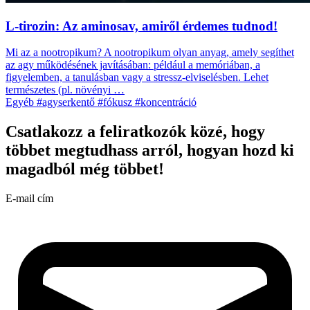
L-tirozin: Az aminosav, amiről érdemes tudnod!
Mi az a nootropikum? A nootropikum olyan anyag, amely segíthet
az agy működésének javításában: például a memóriában, a
figyelemben, a tanulásban vagy a stressz-elviselésben. Lehet
természetes (pl. növényi …
Egyéb
#agyserkentő
#fókusz
#koncentráció
Csatlakozz a feliratkozók közé, hogy
többet megtudhass arról, hogyan hozd ki
magadból még többet!
E-mail cím