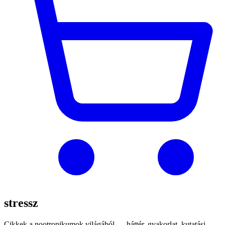
stressz
Cikkek a nootropikumok világából — háttér, gyakorlat, kutatási