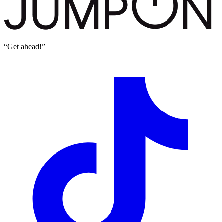
“Get ahead!”