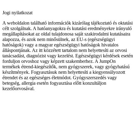
Jogi nyilatkozat
A weboldalon található információk kizárólag tájékoztató és oktatási
célt szolgálnak. A hatóanyagokra és kutatási eredményekre irányuló
megállapításokat az oldal tulajdonosa saját szakirodalmi kutatásaira
alapozza, és azok nem minősülnek, az EU-s (egészségügyi
hatóságok) vagy a magyar egészségügyi hatóságok hivatalos
álláspontjának. Az itt közzétett tartalom nem helyettesíti az orvosi
tanácsadást, diagnózist vagy kezelést. Egészségügyi kérdések esetén
forduljon orvoshoz vagy képzett szakemberhez. A JumpOn
termékek étrend-kiegészítők, nem gyógyszerek, vagy gyógyhatású
készítmények. Fogyasztásuk nem helyettesíti a kiegyensúlyozott
étrendet és az egészséges életmódot. Gyógyszerszedés vagy
betegség, allergia esetén fogyasztása előtt konzultáljon
kezelőorvosával.