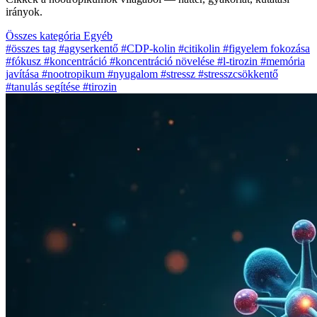
irányok.
Összes kategória
Egyéb
#összes tag
#agyserkentő
#CDP-kolin
#citikolin
#figyelem fokozása
#fókusz
#koncentráció
#koncentráció növelése
#l-tirozin
#memória
javítása
#nootropikum
#nyugalom
#stressz
#stresszcsökkentő
#tanulás segítése
#tirozin