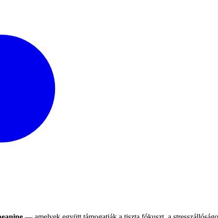
eanine
— amelyek együtt támogatják a tiszta fókuszt, a stresszállóság