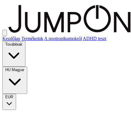
Kezdőlap
Termékeink
A nootropikumokról
ADHD teszt
Továbbiak
HU
Magyar
EUR