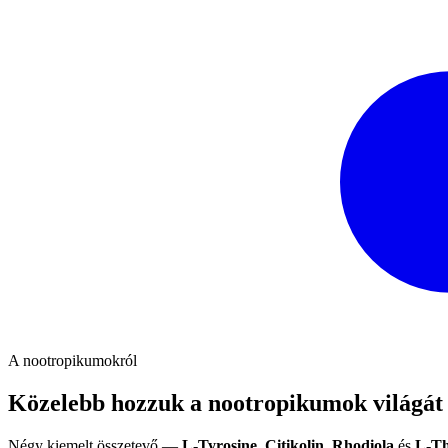
A nootropikumokról
Közelebb hozzuk a nootropikumok világát
Négy kiemelt összetevő —
L‑Tyrosine
,
Citikolin
,
Rhodiola
és
L‑Th